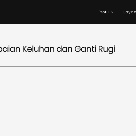
Profil
Laya
ertifikasi Kompetensi GatrikUI
ian Keluhan dan Ganti Rugi